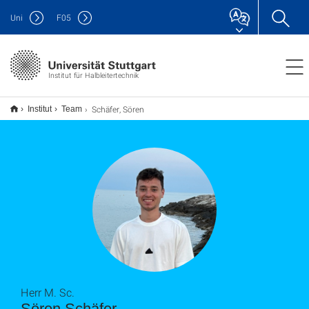
Uni
F
05
Institut für Halbleitertechnik
Schäfer, Sören
Institut
Team
Herr M. Sc.
Sören Schäfer