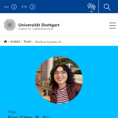
Uni
F
05
Institut für Halbleitertechnik
Markus Ayasse, M. Sc.
Institut
Team
Frau
Ece Göre, B. Sc.