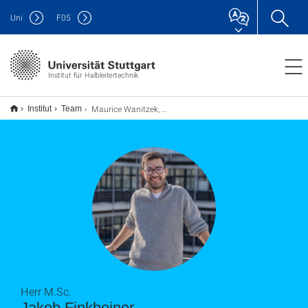
Uni
F
05
Institut für Halbleitertechnik
Maurice Wanitzek, M. Sc.
Institut
Team
Herr M.Sc.
Jakob Finkbeiner