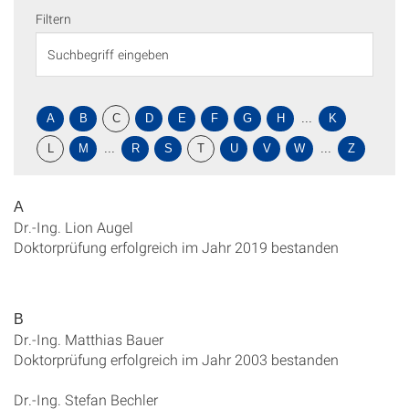
Filtern
A
B
C
D
E
F
G
H
...
K
L
M
...
R
S
T
U
V
W
...
Z
A
Dr.-Ing. Lion Augel
Doktorprüfung erfolgreich im Jahr 2019 bestanden
B
Dr.-Ing. Matthias Bauer
Doktorprüfung erfolgreich im Jahr 2003 bestanden
Dr.-Ing. Stefan Bechler