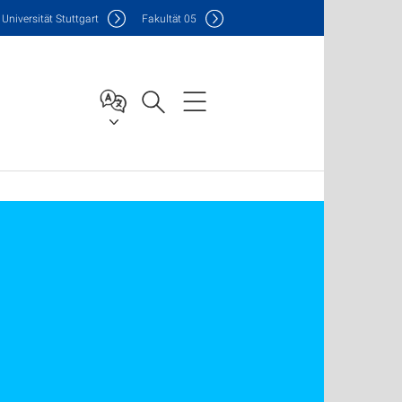
Uni
versität Stuttgart
F
akultät
05