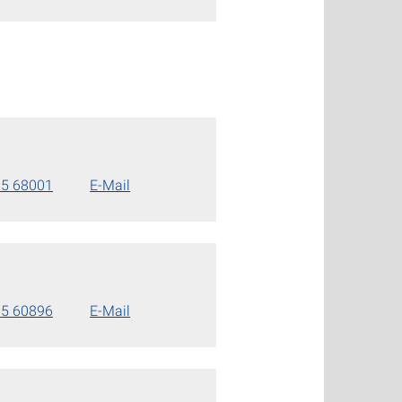
85 68001
E-Mail
85 60896
E-Mail