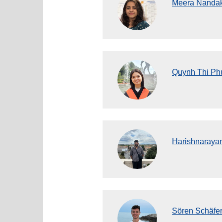
Meera Nandak
Quynh Thi Phu
Harishnaraya
Sören Schäfer